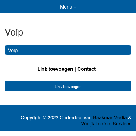
Menu +
Voip
Voip
Link toevoegen
Contact
Link toevoegen
Copyright © 2023 Onderdeel van
BaakmanMedia
&
Vrolijk Internet Services